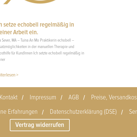
h setze echobell regelmäßig in
iner Arbeit ein.
a Sever, MA – Tuina An Mo Praktikerin echobell –
satzmöglichkeiten in der manuellen Therapie und
bsthilfe für KundInnen Ich setzte echobell regelmäßig in
iner
iterlesen >
Kontakt
Impressum
AGB
Preise, Versandkos
ine Erfahrungen
Datenschutzerklärung (DSE)
Ser
Vertrag widerrufen