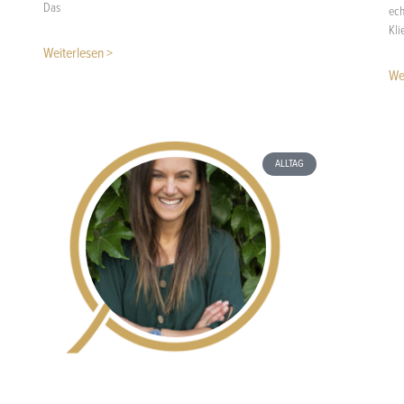
Das
ech
Kli
Weiterlesen >
We
ALLTAG