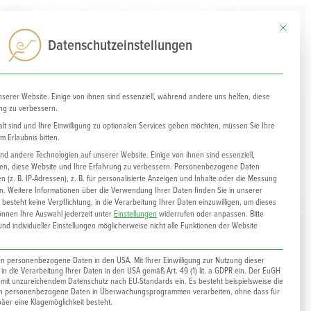
Mit diesem
0
Datenschutzeinstellungen
nserer Website. Einige von ihnen sind essenziell, während andere uns helfen, diese
ng zu verbessern.
lt sind und Ihre Einwilligung zu optionalen Services geben möchten, müssen Sie Ihre
 Erlaubnis bitten.
d andere Technologien auf unserer Website. Einige von ihnen sind essenziell,
n, diese Website und Ihre Erfahrung zu verbessern.
Personenbezogene Daten
 (z. B. IP-Adressen), z. B. für personalisierte Anzeigen und Inhalte oder die Messung
n.
Weitere Informationen über die Verwendung Ihrer Daten finden Sie in unserer
 besteht keine Verpflichtung, in die Verarbeitung Ihrer Daten einzuwilligen, um dieses
önnen Ihre Auswahl jederzeit unter
Einstellungen
widerrufen oder anpassen.
Bitte
nd individueller Einstellungen möglicherweise nicht alle Funktionen der Website
ten personenbezogene Daten in den USA. Mit Ihrer Einwilligung zur Nutzung dieser
h in die Verarbeitung Ihrer Daten in den USA gemäß Art. 49 (1) lit. a GDPR ein. Der EuGH
d mit unzureichendem Datenschutz nach EU-Standards ein. Es besteht beispielsweise die
en personenbezogene Daten in Überwachungsprogrammen verarbeiten, ohne dass für
er eine Klagemöglichkeit besteht.