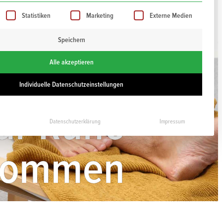
iste der Service-Gruppen, für die eine Einwilligung ert
Statistiken
Marketing
Externe Medien
Speichern
Alle akzeptieren
Individuelle Datenschutzeinstellungen
zur Ruhe
Datenschutzerklärung
Impressum
kommen
0