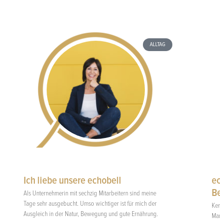
ALLTAG
Ich liebe unsere echobell
ec
Be
Als Unternehmerin mit sechzig Mitarbeitern sind meine
Tage sehr ausgebucht. Umso wichtiger ist für mich der
Ker
Ausgleich in der Natur, Bewegung und gute Ernährung.
Mam