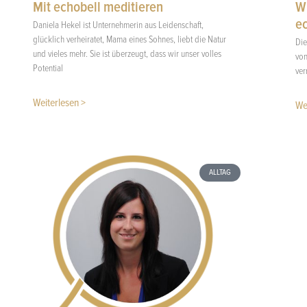
Mit echobell meditieren
Wi
ec
Daniela Hekel ist Unternehmerin aus Leidenschaft,
glücklich verheiratet, Mama eines Sohnes, liebt die Natur
Die
und vieles mehr. Sie ist überzeugt, dass wir unser volles
von
Potential
ver
Weiterlesen >
We
ALLTAG