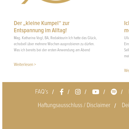
Der „kleine Kumpel“ zur
Ic
Entspannung im Alltag!
me
Mag. Katharina Vogl, BA, Redakteurin Ich hatte das Glück,
Ull
echobell über mehrere Wochen ausprobieren zu dürfen.
Ein
Was ich bereits bei der ersten Anwendung am Abend
Sel
me
Weiterlesen >
We
FAQ’s
Haftungsausschluss / Disclaimer
De