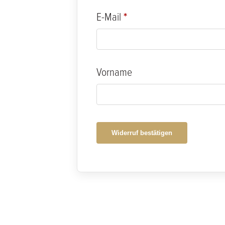
E-Mail
*
E-
Vorname
Mail
(wiederholen)
*
Widerruf bestätigen