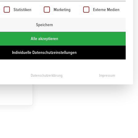
iste der Service-Gruppen, für die eine Einwilligung ert
Statistiken
Marketing
Externe Medien
Speichern
Alle akzeptieren
Individuelle Datenschutzeinstellungen
Datenschutzerklärung
Impressum