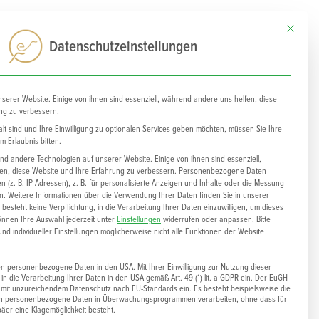
0
Mit diesem
Datenschutzeinstellungen
nserer Website. Einige von ihnen sind essenziell, während andere uns helfen, diese
ng zu verbessern.
lt sind und Ihre Einwilligung zu optionalen Services geben möchten, müssen Sie Ihre
 Erlaubnis bitten.
d andere Technologien auf unserer Website. Einige von ihnen sind essenziell,
n, diese Website und Ihre Erfahrung zu verbessern.
Personenbezogene Daten
 (z. B. IP-Adressen), z. B. für personalisierte Anzeigen und Inhalte oder die Messung
n.
Weitere Informationen über die Verwendung Ihrer Daten finden Sie in unserer
 besteht keine Verpflichtung, in die Verarbeitung Ihrer Daten einzuwilligen, um dieses
önnen Ihre Auswahl jederzeit unter
Einstellungen
widerrufen oder anpassen.
Bitte
nd individueller Einstellungen möglicherweise nicht alle Funktionen der Website
ten personenbezogene Daten in den USA. Mit Ihrer Einwilligung zur Nutzung dieser
h in die Verarbeitung Ihrer Daten in den USA gemäß Art. 49 (1) lit. a GDPR ein. Der EuGH
d mit unzureichendem Datenschutz nach EU-Standards ein. Es besteht beispielsweise die
en personenbezogene Daten in Überwachungsprogrammen verarbeiten, ohne dass für
er eine Klagemöglichkeit besteht.