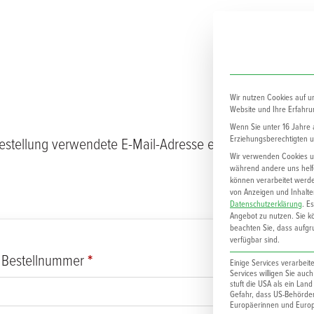
Wir nutzen Cookies auf u
Website und Ihre Erfahru
Wenn Sie unter 16 Jahre a
Erziehungsberechtigten um
Bestellung verwendete E-Mail-Adresse ein.
Wir verwenden Cookies un
während andere uns helfe
können verarbeitet werden
von Anzeigen und Inhalte
Datenschutzerklärung
.
Es
Angebot zu nutzen.
Sie k
beachten Sie, dass aufgru
verfügbar sind.
B. Bestellnummer
*
Einige Services verarbei
Services willigen Sie auc
stuft die USA als ein Lan
Gefahr, dass US-Behörd
Europäerinnen und Europä