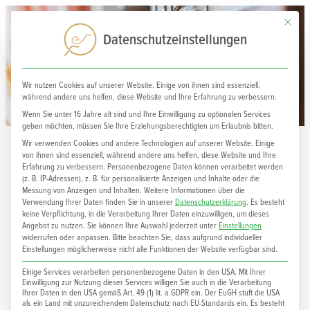
Mit dies
0
Datenschutzeinstellungen
Wir nutzen Cookies auf unserer Website. Einige von ihnen sind essenziell,
Ich liebe unsere echobell
während andere uns helfen, diese Website und Ihre Erfahrung zu verbessern.
Wenn Sie unter 16 Jahre alt sind und Ihre Einwilligung zu optionalen Services
geben möchten, müssen Sie Ihre Erziehungsberechtigten um Erlaubnis bitten.
Wir verwenden Cookies und andere Technologien auf unserer Website. Einige
0
von ihnen sind essenziell, während andere uns helfen, diese Website und Ihre
Erfahrung zu verbessern.
Personenbezogene Daten können verarbeitet werden
(z. B. IP-Adressen), z. B. für personalisierte Anzeigen und Inhalte oder die
Messung von Anzeigen und Inhalten.
Weitere Informationen über die
Verwendung Ihrer Daten finden Sie in unserer
Datenschutzerklärung
.
Es besteht
keine Verpflichtung, in die Verarbeitung Ihrer Daten einzuwilligen, um dieses
Angebot zu nutzen.
Sie können Ihre Auswahl jederzeit unter
Einstellungen
widerrufen oder anpassen.
Bitte beachten Sie, dass aufgrund individueller
Einstellungen möglicherweise nicht alle Funktionen der Website verfügbar sind.
Einige Services verarbeiten personenbezogene Daten in den USA. Mit Ihrer
Einwilligung zur Nutzung dieser Services willigen Sie auch in die Verarbeitung
Ihrer Daten in den USA gemäß Art. 49 (1) lit. a GDPR ein. Der EuGH stuft die USA
als ein Land mit unzureichendem Datenschutz nach EU-Standards ein. Es besteht