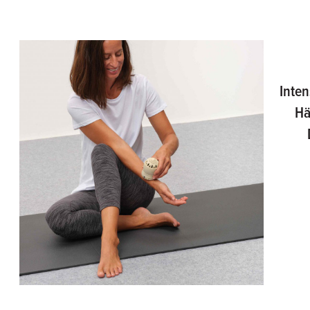
Inten
Hä