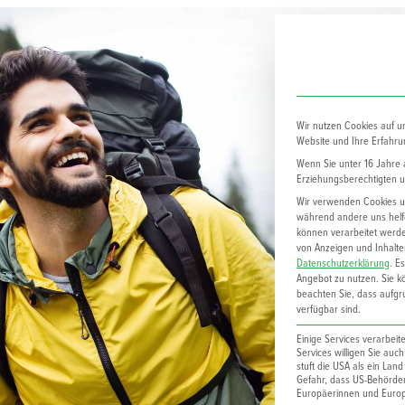
Wir nutzen Cookies auf u
Website und Ihre Erfahru
Wenn Sie unter 16 Jahre a
Erziehungsberechtigten um
Wir verwenden Cookies un
während andere uns helfe
können verarbeitet werden
von Anzeigen und Inhalte
Datenschutzerklärung
.
Es
Angebot zu nutzen.
Sie k
beachten Sie, dass aufgru
verfügbar sind.
Einige Services verarbei
Services willigen Sie auc
stuft die USA als ein Lan
Gefahr, dass US-Behörd
Europäerinnen und Europä