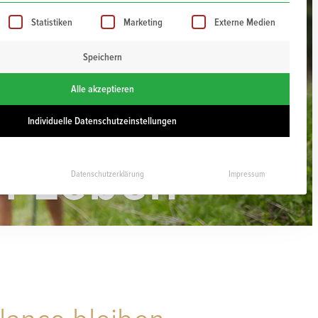
iste der Service-Gruppen, für die eine Einwilligung ert
Statistiken
Marketing
Externe Medien
Speichern
Alle akzeptieren
Individuelle Datenschutzeinstellungen
im Leben
Datenschutzerklärung
Impressum
0