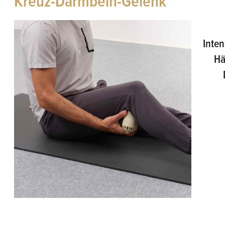
Kreuz-Darmbein-Gelenk
Inten
Hä