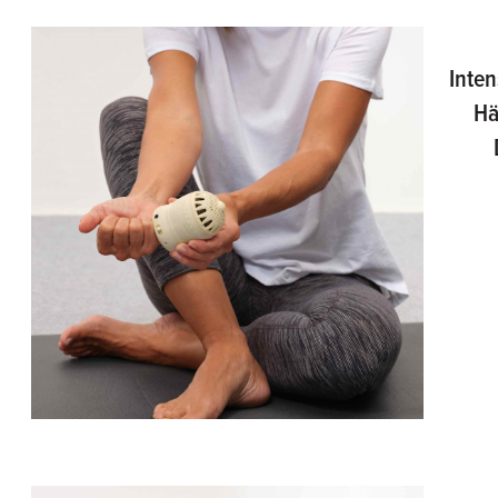
Inten
Hä