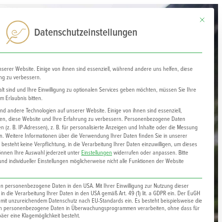
Mit diesem
0
Datenschutzeinstellungen
nserer Website. Einige von ihnen sind essenziell, während andere uns helfen, diese
ng zu verbessern.
lt sind und Ihre Einwilligung zu optionalen Services geben möchten, müssen Sie Ihre
 Erlaubnis bitten.
d andere Technologien auf unserer Website. Einige von ihnen sind essenziell,
n, diese Website und Ihre Erfahrung zu verbessern.
Personenbezogene Daten
 (z. B. IP-Adressen), z. B. für personalisierte Anzeigen und Inhalte oder die Messung
n.
Weitere Informationen über die Verwendung Ihrer Daten finden Sie in unserer
 besteht keine Verpflichtung, in die Verarbeitung Ihrer Daten einzuwilligen, um dieses
önnen Ihre Auswahl jederzeit unter
Einstellungen
widerrufen oder anpassen.
Bitte
nd individueller Einstellungen möglicherweise nicht alle Funktionen der Website
ten personenbezogene Daten in den USA. Mit Ihrer Einwilligung zur Nutzung dieser
h in die Verarbeitung Ihrer Daten in den USA gemäß Art. 49 (1) lit. a GDPR ein. Der EuGH
d mit unzureichendem Datenschutz nach EU-Standards ein. Es besteht beispielsweise die
en personenbezogene Daten in Überwachungsprogrammen verarbeiten, ohne dass für
er eine Klagemöglichkeit besteht.