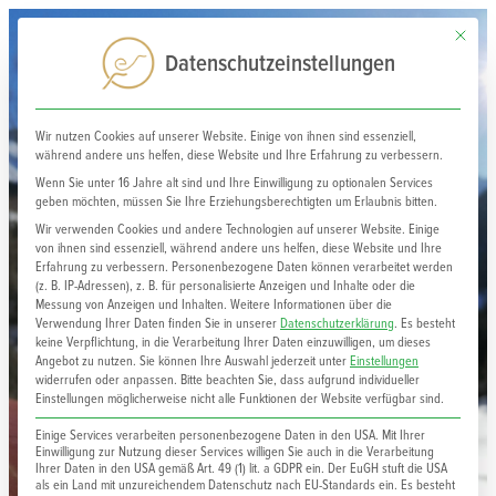
Mit dies
0
Datenschutzeinstellungen
Wir nutzen Cookies auf unserer Website. Einige von ihnen sind essenziell,
während andere uns helfen, diese Website und Ihre Erfahrung zu verbessern.
Wenn Sie unter 16 Jahre alt sind und Ihre Einwilligung zu optionalen Services
geben möchten, müssen Sie Ihre Erziehungsberechtigten um Erlaubnis bitten.
Wir verwenden Cookies und andere Technologien auf unserer Website. Einige
von ihnen sind essenziell, während andere uns helfen, diese Website und Ihre
Erfahrung zu verbessern.
Personenbezogene Daten können verarbeitet werden
(z. B. IP-Adressen), z. B. für personalisierte Anzeigen und Inhalte oder die
Messung von Anzeigen und Inhalten.
Weitere Informationen über die
Verwendung Ihrer Daten finden Sie in unserer
Datenschutzerklärung
.
Es besteht
keine Verpflichtung, in die Verarbeitung Ihrer Daten einzuwilligen, um dieses
Angebot zu nutzen.
Sie können Ihre Auswahl jederzeit unter
Einstellungen
widerrufen oder anpassen.
Bitte beachten Sie, dass aufgrund individueller
Einstellungen möglicherweise nicht alle Funktionen der Website verfügbar sind.
echobell Workshop in
Einige Services verarbeiten personenbezogene Daten in den USA. Mit Ihrer
Churwalden im März
Einwilligung zur Nutzung dieser Services willigen Sie auch in die Verarbeitung
Ihrer Daten in den USA gemäß Art. 49 (1) lit. a GDPR ein. Der EuGH stuft die USA
als ein Land mit unzureichendem Datenschutz nach EU-Standards ein. Es besteht