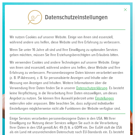
Mit dies
0
Datenschutzeinstellungen
Wir nutzen Cookies auf unserer Website. Einige von ihnen sind essenziell,
während andere uns helfen, diese Website und Ihre Erfahrung zu verbessern.
Wenn Sie unter 16 Jahre alt sind und Ihre Einwilligung zu optionalen Services
geben möchten, müssen Sie Ihre Erziehungsberechtigten um Erlaubnis bitten.
Wir verwenden Cookies und andere Technologien auf unserer Website. Einige
von ihnen sind essenziell, während andere uns helfen, diese Website und Ihre
Erfahrung zu verbessern.
Personenbezogene Daten können verarbeitet werden
(z. B. IP-Adressen), z. B. für personalisierte Anzeigen und Inhalte oder die
Messung von Anzeigen und Inhalten.
Weitere Informationen über die
Verwendung Ihrer Daten finden Sie in unserer
Datenschutzerklärung
.
Es besteht
keine Verpflichtung, in die Verarbeitung Ihrer Daten einzuwilligen, um dieses
Angebot zu nutzen.
Sie können Ihre Auswahl jederzeit unter
Einstellungen
widerrufen oder anpassen.
Bitte beachten Sie, dass aufgrund individueller
Einstellungen möglicherweise nicht alle Funktionen der Website verfügbar sind.
Mit Veränderung
Einige Services verarbeiten personenbezogene Daten in den USA. Mit Ihrer
umgehen
Einwilligung zur Nutzung dieser Services willigen Sie auch in die Verarbeitung
Ihrer Daten in den USA gemäß Art. 49 (1) lit. a GDPR ein. Der EuGH stuft die USA
als ein Land mit unzureichendem Datenschutz nach EU-Standards ein. Es besteht